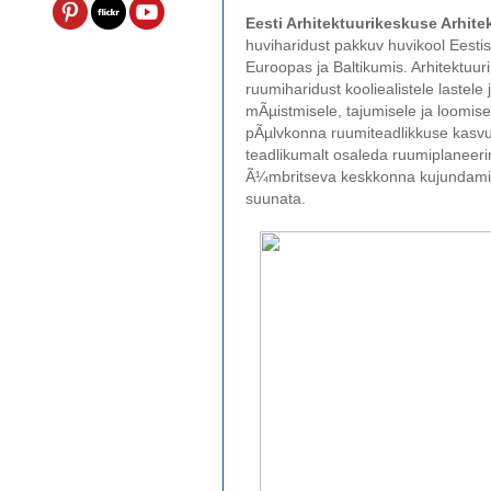
Eesti Arhitektuurikeskuse Arhite
huviharidust pakkuv huvikool Eesti
Euroopas ja Baltikumis. Arhitektuu
ruumiharidust kooliealistele lastel
mÃµistmisele, tajumisele ja loomi
pÃµlvkonna ruumiteadlikkuse kasvul
teadlikumalt osaleda ruumiplaneer
Ã¼mbritseva keskkonna kujundamise
suunata.