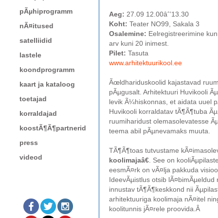
pÃµhiprogramm
Aeg:
27.09 12.00âˆ’13.30
Koht:
Teater NO99, Sakala 3
nÃ¤itused
Osalemine:
Eelregistreerimine kun
satelliidid
arv kuni 20 inimest.
Pilet:
Tasuta
lastele
www.arhitektuurikool.ee
koondprogramm
Ãœldhariduskoolid kajastavad ru
kaart ja kataloog
pÃµgusalt. Arhitektuuri Huvikooli Ã
toetajad
levik Ã¼hiskonnas, et aidata uuel
Huvikooli korraldatav tÃ¶Ã¶tuba Ã
korraldajad
ruumiharidust olemasolevatesse Ãµ
koostÃ¶Ã¶partnerid
teema abil pÃµnevamaks muuta.
press
TÃ¶Ã¶toas tutvustame kÃ¤imasole
videod
koolimajaâ€
. See on kooliÃµpilast
eesmÃ¤rk on vÃ¤lja pakkuda visioon
IdeevÃµistlus otsib lÃ¤bimÃµeldud n
innustav tÃ¶Ã¶keskkond nii Ãµpilas
arhitektuuriga koolimaja nÃ¤itel n
koolitunnis jÃ¤rele proovida.Â