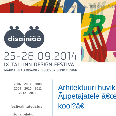
Notice
: Undefined index: SESSION_UNAME i
2006
2007
2008
Arhitektuuri huvi
2009
2010
2011
2012
2013
Ãµpetajatele â€œM
kool?â€
festivali tutvustus
info ja piletid