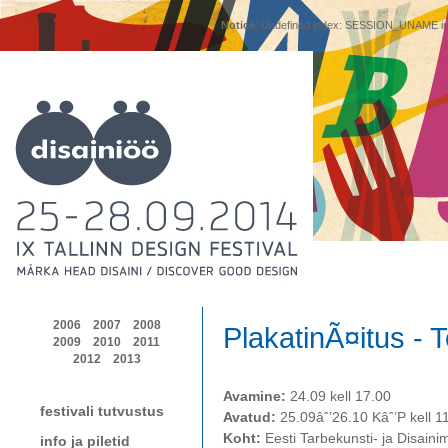
Notice
: Undefined index: SESSION_UNAME i
2006
2007
2008
PlakatinÃ¤itus - 
2009
2010
2011
2012
2013
Avamine:
24.09 kell 17.00
festivali tutvustus
Avatud:
25.09âˆ’26.10 Kâˆ’P kell 1
Koht:
Eesti Tarbekunsti- ja Disain
info ja piletid