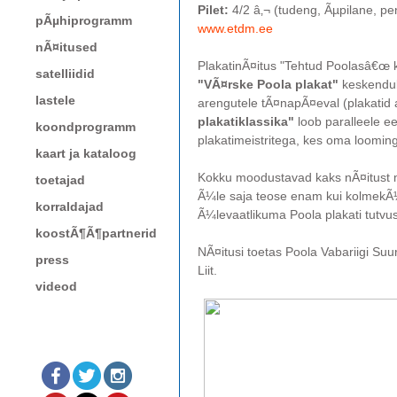
Pilet:
4/2 â‚¬ (tudeng, Ãµpilane, p
pÃµhiprogramm
www.etdm.ee
nÃ¤itused
PlakatinÃ¤itus "Tehtud Poolasâ€œ
satelliidid
"VÃ¤rske Poola plakat"
keskendub
lastele
arengutele tÃ¤napÃ¤eval (plakatid 
plakatiklassika"
loob paralleele e
koondprogramm
plakatimeistritega, kes oma loomin
kaart ja kataloog
Kokku moodustavad kaks nÃ¤itust m
toetajad
Ã¼le saja teose enam kui kolmekÃ¼m
korraldajad
Ã¼levaatlikuma Poola plakati tutvu
koostÃ¶Ã¶partnerid
NÃ¤itusi toetas Poola Vabariigi Suu
press
Liit.
videod